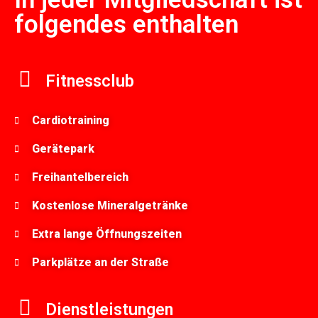
folgendes enthalten
Fitnessclub
Cardiotraining
Gerätepark
Freihantelbereich
Kostenlose Mineralgetränke
Extra lange Öffnungszeiten
Parkplätze an der Straße
Dienstleistungen